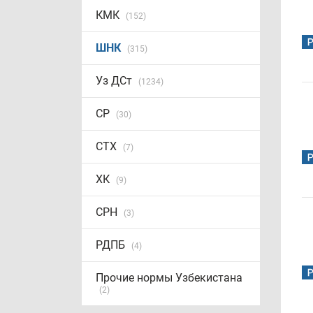
КМК
(152)
ШНК
(315)
Уз ДСт
(1234)
СР
(30)
СТХ
(7)
ХК
(9)
СРН
(3)
РДПБ
(4)
Прочие нормы Узбекистана
(2)