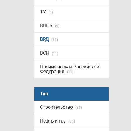
ТУ
(6)
ВППБ
(9)
ВРД
(36)
ВСН
(11)
Прочие нормы Российской
Федерации
(11)
Тип
Строительство
(36)
Нефть и газ
(36)