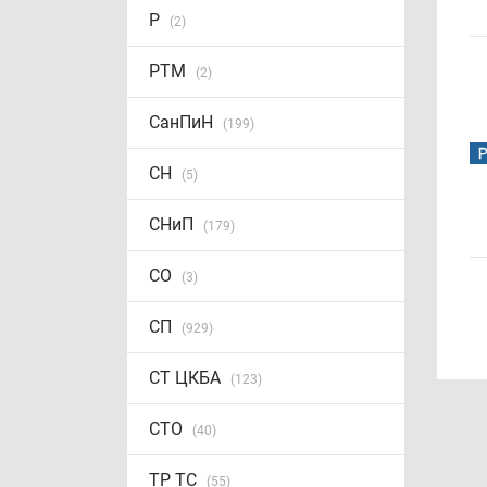
Р
(2)
РТМ
(2)
СанПиН
(199)
СН
(5)
СНиП
(179)
СО
(3)
СП
(929)
СТ ЦКБА
(123)
СТО
(40)
ТР ТС
(55)