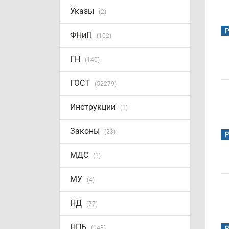
Указы
(2)
ФНиП
(102)
ГН
(140)
ГОСТ
(52279)
Инструкции
(1)
Законы
(23)
МДС
(1)
МУ
(4)
НД
(77)
НПБ
(148)