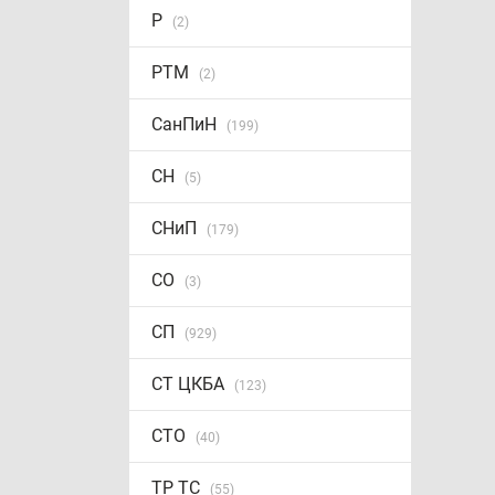
Р
(2)
РТМ
(2)
СанПиН
(199)
СН
(5)
СНиП
(179)
СО
(3)
СП
(929)
СТ ЦКБА
(123)
СТО
(40)
ТР ТС
(55)