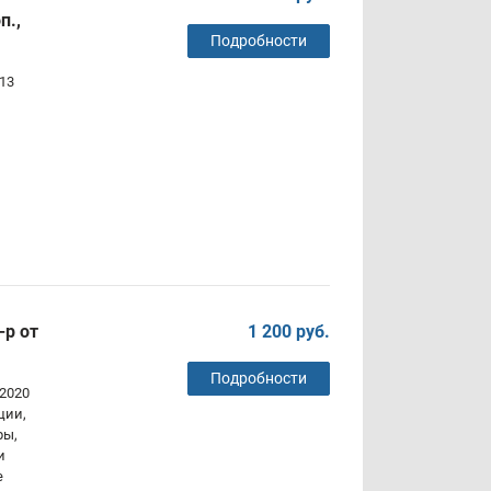
п.,
Подробности
13
р от
1 200 руб.
Подробности
.2020
ции,
ры,
и
е