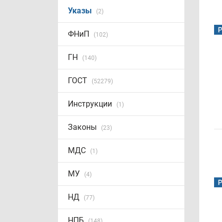
Указы
(2)
ФНиП
(102)
ГН
(140)
ГОСТ
(52279)
Инструкции
(1)
Законы
(23)
МДС
(1)
МУ
(4)
НД
(77)
НПБ
(148)