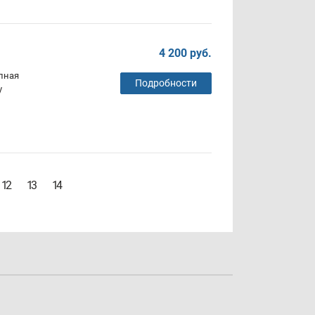
4 200 руб.
олная
Подробности
у
12
13
14