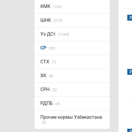
КМК
(152)
ШНК
(315)
Уз ДСт
(1234)
СР
(30)
СТХ
(7)
ХК
(9)
СРН
(3)
РДПБ
(4)
Прочие нормы Узбекистана
(2)