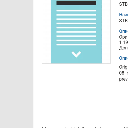
STB 
Наз
STB 
Опи
Ори
1 1
Доп
Опи
Orig
08 i
prev