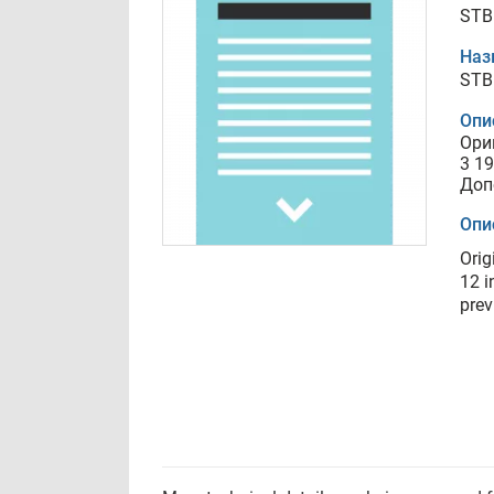
STB 
Наз
STB 
Опи
Ори
3 1
Доп
Опи
Orig
12 i
prev