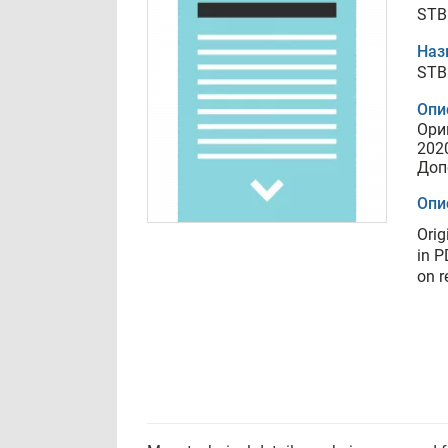
STB 
Наз
STB 
Опи
Ори
202
Доп
Опи
Orig
in P
on r