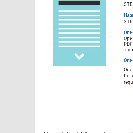
STB
Наз
STB
Опи
Ори
PDF
+ п
Опи
Orig
full
requ