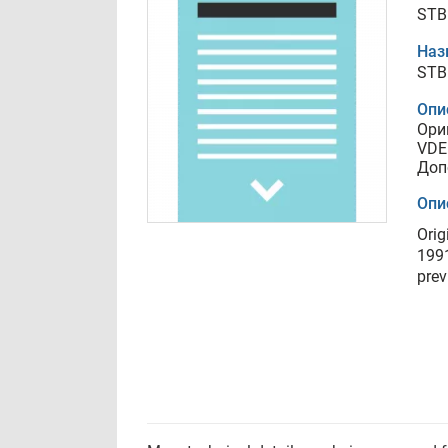
STB
Наз
STB
Опи
Ори
VDE
Доп
Опи
Orig
1991
prev