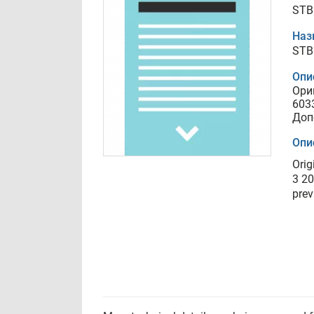
STB
Наз
STB
Опи
Ори
603
Доп
Опи
Orig
3 20
prev