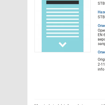
STB
Наз
STB
Опи
Ори
EN 
вер
зап
Опи
Orig
2-11
info