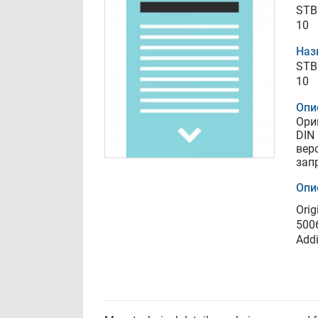
STB
10
Наз
STB
10
Опи
Ори
DIN
вер
зап
Опи
Orig
5006
Addi