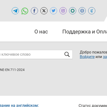
О нас
Поддержка и Опл
Добро пожалов
Войдите
или
за
NE-EN 711-2024
вание на английском:
Статус докумен