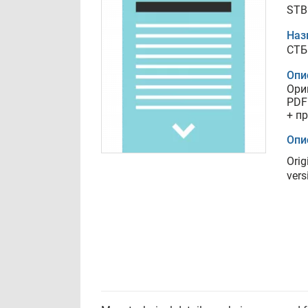
STB
Наз
СТБ
Опи
Ори
PDF
+ п
Опи
Orig
vers