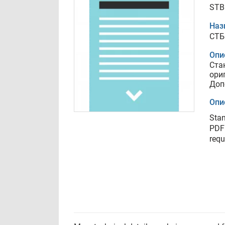
STB
Наз
СТБ
Опи
Ста
ори
Доп
Опи
Sta
PDF 
requ