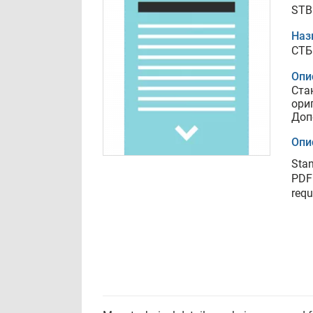
STB
Наз
СТБ
Опи
Ста
ори
Доп
Опи
Stan
PDF 
requ