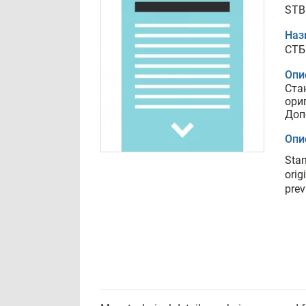
STB
Наз
СТБ
Опи
Ста
ори
Доп
Опи
Sta
orig
prev