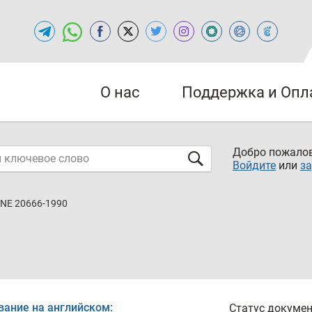
О нас
Поддержка и Опл
Добро пожалов
Войдите
или
за
NE 20666-1990
вание на английском:
Статус докумен