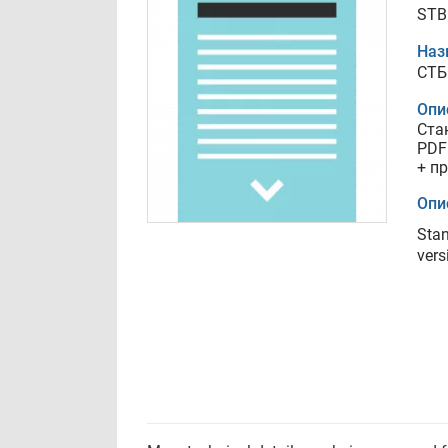
STB
Наз
СТБ
Опи
Ста
PDF
+ п
Опи
Stan
vers