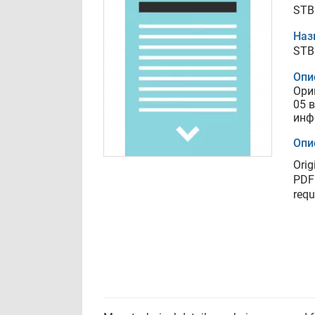
STB
Наз
STB
Опи
Ори
05 
инф
Опи
Orig
PDF 
requ