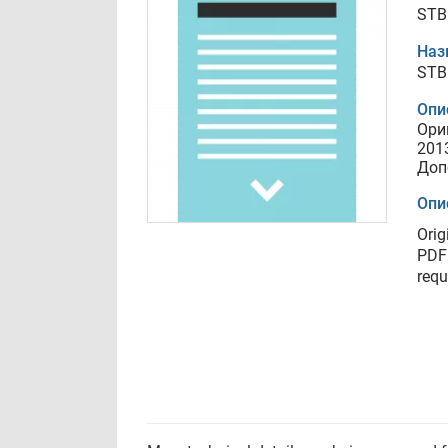
STB
Наз
STB
Опи
Ори
201
Доп
Опи
Orig
PDF 
requ