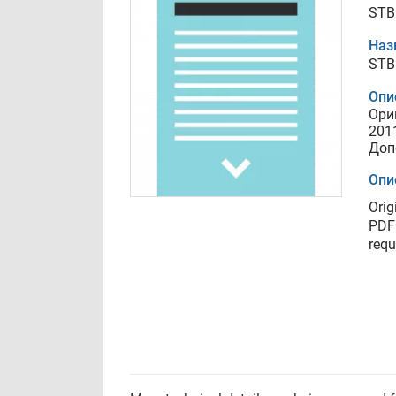
STB
Наз
STB
Опи
Ори
201
Доп
Опи
Orig
PDF 
requ