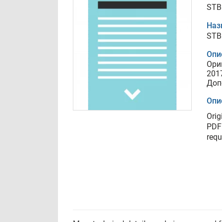
STB
Наз
STB
Опи
Ори
201
Доп
Опи
Orig
PDF 
requ