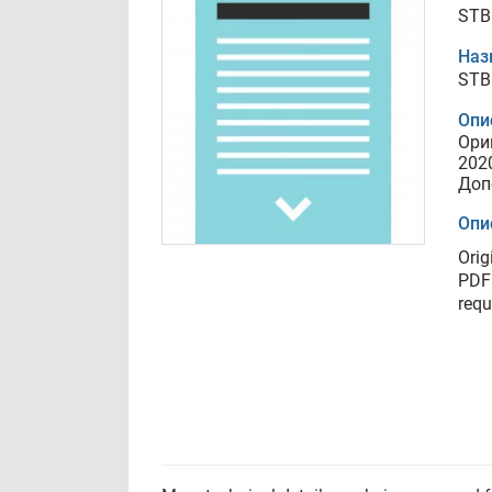
STB
Наз
STB
Опи
Ори
202
Доп
Опи
Orig
PDF 
requ