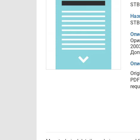
STB
Наз
STB
Опи
Ори
200
Доп
Опи
Orig
PDF 
requ