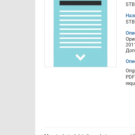
STB
Наз
STB
Опи
Ори
201
Доп
Опи
Orig
PDF 
requ