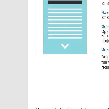
STB
Наз
STB
Опи
Ори
в P
инф
Опи
Orig
full
requ