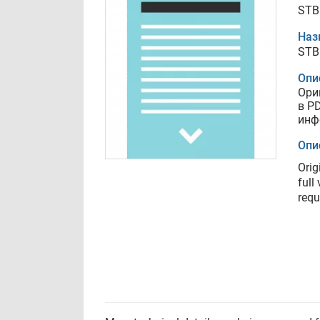
STB
Наз
STB
Опи
Ори
в P
инф
Опи
Orig
full
requ