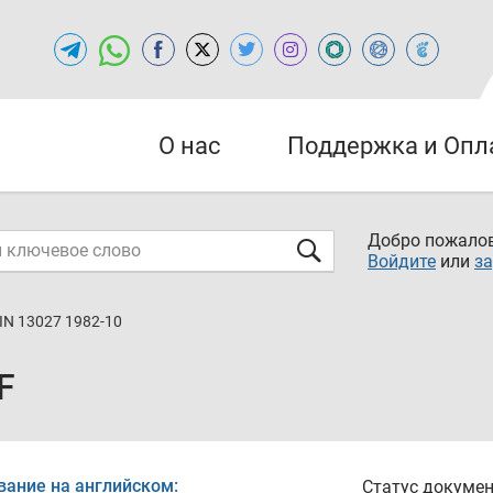
О нас
Поддержка и Опл
Добро пожалов
Войдите
или
за
IN 13027 1982-10
F
вание на английском:
Статус докумен