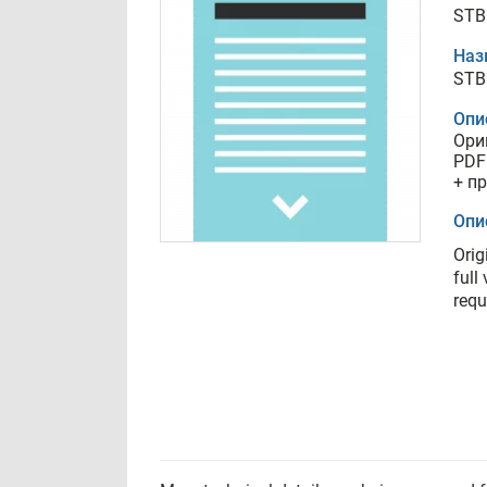
STB
Наз
STB
Опи
Ори
PDF
+ п
Опи
Orig
full
requ