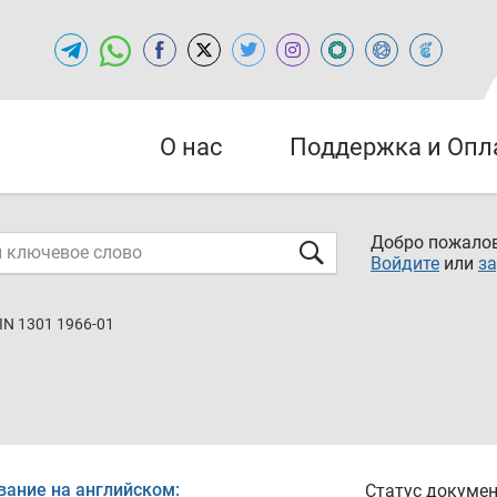
О нас
Поддержка и Опл
Добро пожалов
Войдите
или
за
IN 1301 1966-01
вание на английском:
Статус докумен