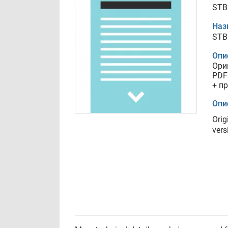
STB
Наз
STB
Опи
Ори
PDF
+ п
Опи
Orig
vers