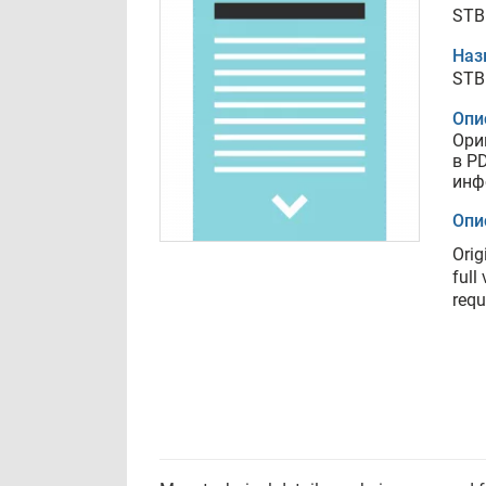
STB
Наз
STB
Опи
Ори
в P
инф
Опи
Orig
full
requ