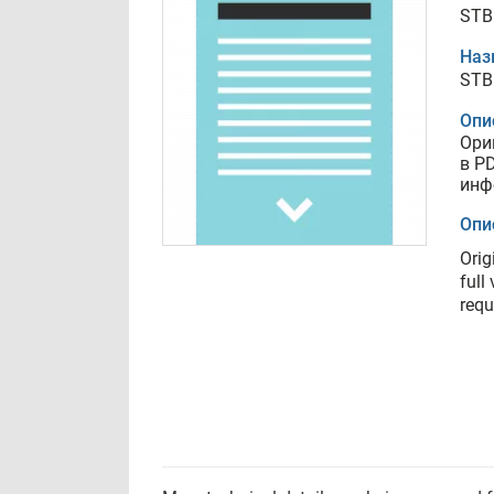
STB
Наз
STB
Опи
Ори
в P
инф
Опи
Orig
full
requ