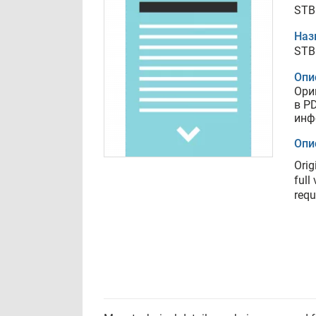
STB
Наз
STB
Опи
Ори
в P
инф
Опи
Orig
full
requ