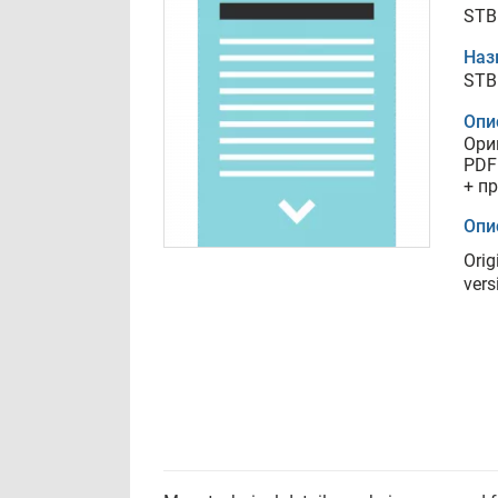
STB
Наз
STB
Опи
Ори
PDF
+ п
Опи
Orig
vers