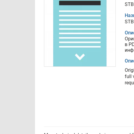
STB
Наз
STB
Опи
Ори
в P
инф
Опи
Orig
full
requ