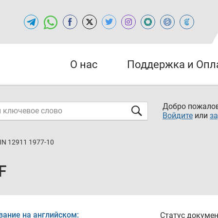
О нас
Поддержка и Опл
Добро пожалов
Войдите
или
за
IN 12911 1977-10
F
вание на английском:
Статус докумен