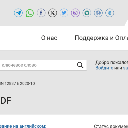
О нас
Поддержка и Опл
Добро пожалов
Войдите
или
за
IN 12837 E 2020-10
PDF
вание на английском:
Статус докумен