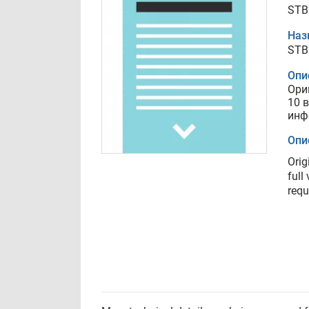
STB
Наз
STB
Опи
Ори
10 
инф
Опи
Orig
full
requ