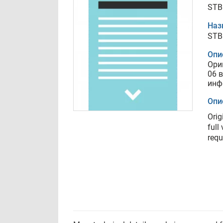
STB
Наз
STB
Опи
Ори
06 
инф
Опи
Orig
full
requ