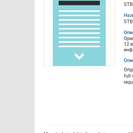
STB
Наз
STB
Опи
Ори
12 
инф
Опи
Orig
full
requ