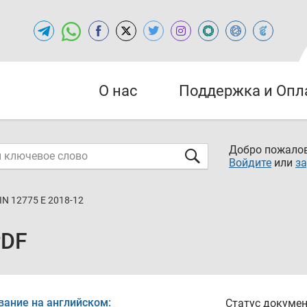
О нас
Поддержка и Опл
Добро пожалов
Войдите
или
за
IN 12775 E 2018-12
PDF
вание на английском:
Статус докумен