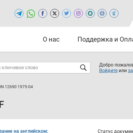
О нас
Поддержка и Опл
Добро пожалов
Войдите
или
за
IN 12690 1975-04
F
вание на английском:
Статус докумен