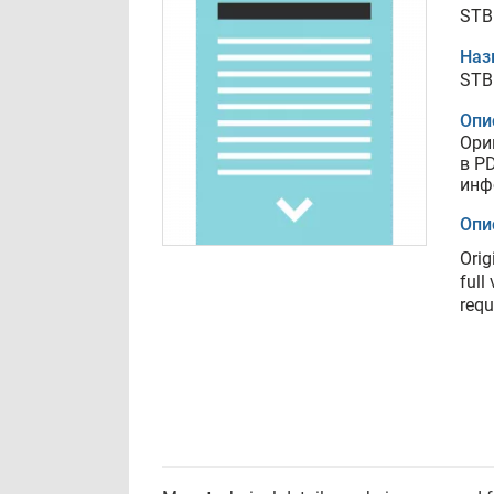
STB
Наз
STB
Опи
Ори
в P
инф
Опи
Orig
full
requ