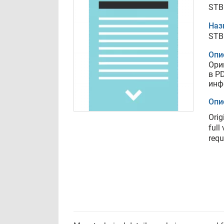
STB
Наз
STB
Опи
Ори
в P
инф
Опи
Orig
full
requ