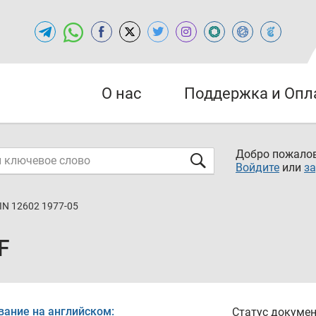
О нас
Поддержка и Опл
Добро пожалов
Войдите
или
за
IN 12602 1977-05
F
вание на английском:
Статус докумен