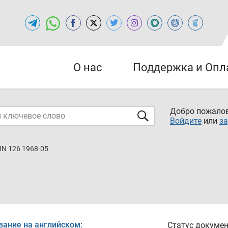
О нас
Поддержка и Опл
Добро пожалов
Войдите
или
за
IN 126 1968-05
вание на английском:
Статус докумен