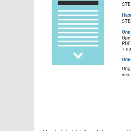
STB
Наз
STB
Опи
Ори
PDF
+ п
Опи
Orig
vers