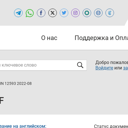
О нас
Поддержка и Опл
Добро пожалов
Войдите
или
за
IN 12593 2022-08
F
вание на английском:
Статус докумен