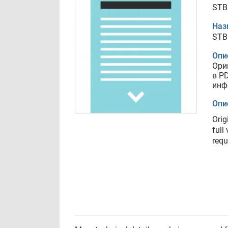
STB
Наз
STB
Опи
Ори
в P
инф
Опи
Orig
full
requ