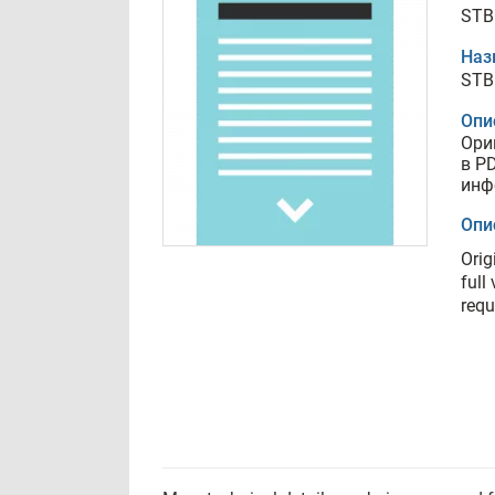
STB
Наз
STB
Опи
Ори
в P
инф
Опи
Orig
full
requ