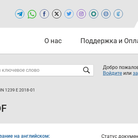
О нас
Поддержка и Опл
Добро пожалов
Войдите
или
за
IN 1239 E 2018-01
DF
вание на английском:
Статус докумен