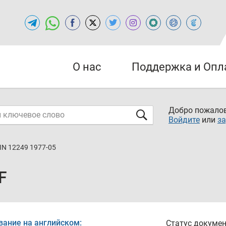
О нас
Поддержка и Опл
Добро пожалов
Войдите
или
за
IN 12249 1977-05
F
вание на английском:
Статус докумен