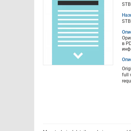
STB
Наз
STB
Опи
Ори
в P
инф
Опи
Orig
full
requ