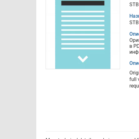
STB
Наз
STB
Опи
Ори
в P
инф
Опи
Orig
full
requ