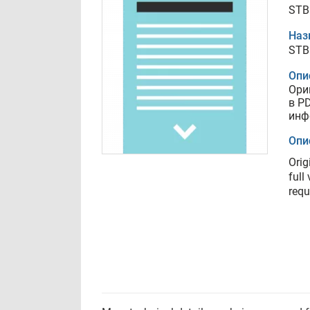
STB
Наз
STB
Опи
Ори
в P
инф
Опи
Orig
full
requ