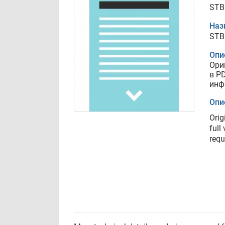
STB
Наз
STB
Опи
Ори
в P
инф
Опи
Orig
full
requ