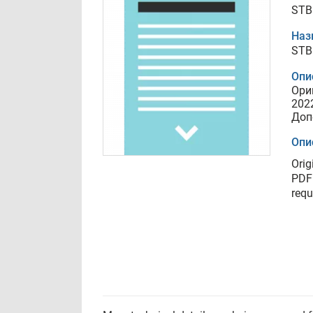
STB
Наз
STB
Опи
Ори
202
Доп
Опи
Orig
PDF 
requ