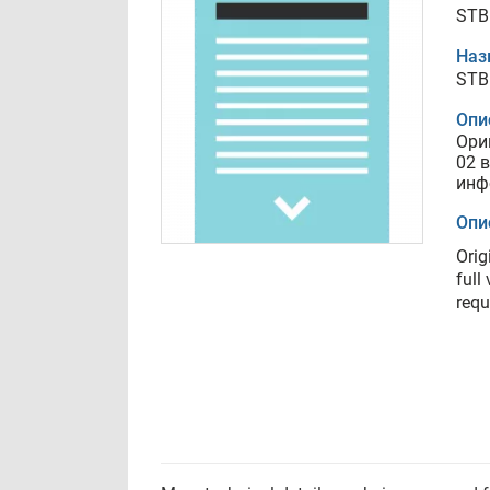
STB
Наз
STB
Опи
Ори
02 
инф
Опи
Orig
full
requ