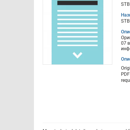
STB
Наз
STB
Опи
Ори
07 
инф
Опи
Orig
PDF 
requ