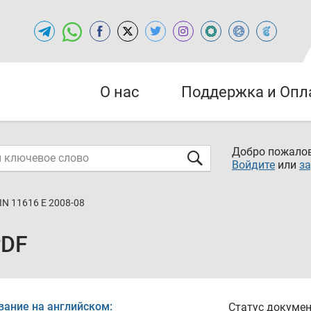
О нас
Поддержка и Опл
Добро пожалов
Войдите
или
за
IN 11616 E 2008-08
PDF
вание на английском:
Статус докумен