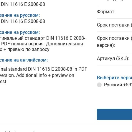
 DIN 11616 E 2008-08
Формат:
вание на русском:
 DIN 11616 E 2008-08
Срок поставки 
сание на русском:
гинальный стандарт DIN 11616 E 2008-
Срок поставки 
в PDF полная версия. Дополнительная
версия):
о + превью по запросу
Артикул (SKU):
сание на английском:
inal standard DIN 11616 E 2008-08 in PDF
 version. Additional info + preview on
Выберите верс
est
Русский
+59