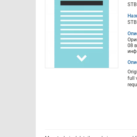
STB
Наз
STB
Опи
Ори
08 
инф
Опи
Orig
full
requ